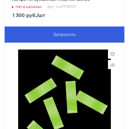
Нет в наличии
Арт.: mz7776707
1 300
руб.
/шт
Запросить