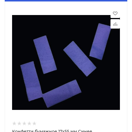
Конфетти бумажное 17х55 мм Синее