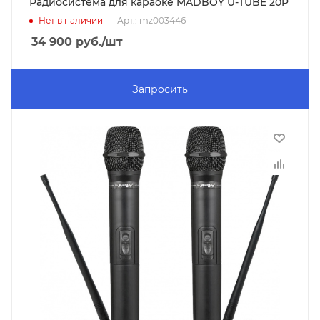
Радиосистема для караоке MADBOY U-TUBE 20P
Нет в наличии
Арт.: mz003446
34 900
руб.
/шт
Запросить