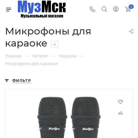
0
Микрофоны для
караоке
4
—
—
—
Главная
Каталог
Караоке
Микрофоны для караоке
ФИЛЬТР